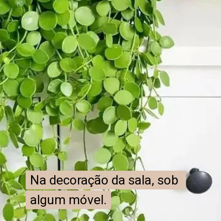
Na decoração da sala, sob 
Na decoração da sala, sob 
algum móvel.
algum móvel.