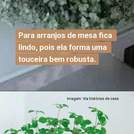
Para arranjos de mesa fica 
Para arranjos de mesa fica 
lindo, pois ela forma uma 
lindo, pois ela forma uma 
touceira bem robusta.
touceira bem robusta.
Imagem: Via histórias de casa