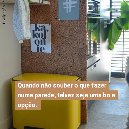
Divulgação: Pinterest
Quando não souber o que fazer
Quando não souber o que fazer
numa parede, talvez seja uma bo a
numa parede, talvez seja uma bo a
opção.
opção.