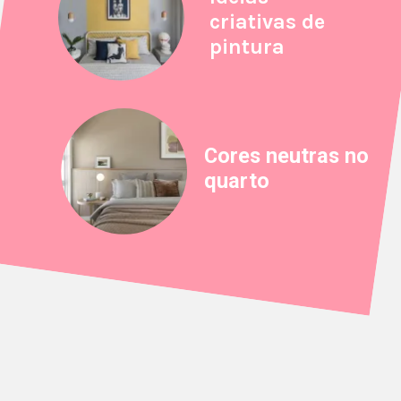
criativas de
pintura
Cores neutras no
quarto