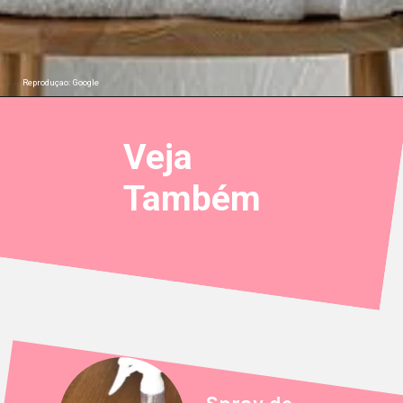
Reproduçao: Google
Veja
Também