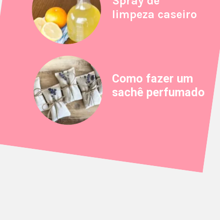
Spray de
limpeza caseiro
Como fazer um
sachê perfumado