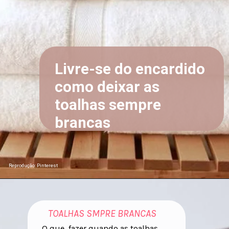
Livre-se do encardido
como deixar as
toalhas sempre
brancas
Reprodução: Pinterest
TOALHAS SMPRE BRANCAS
O que fazer quando as toalhas