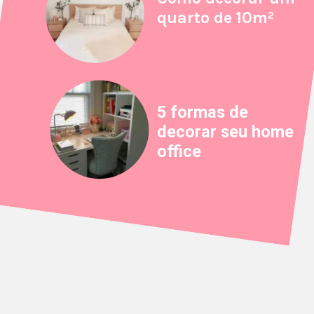
quarto de 10m²
5 formas de
decorar seu home
office