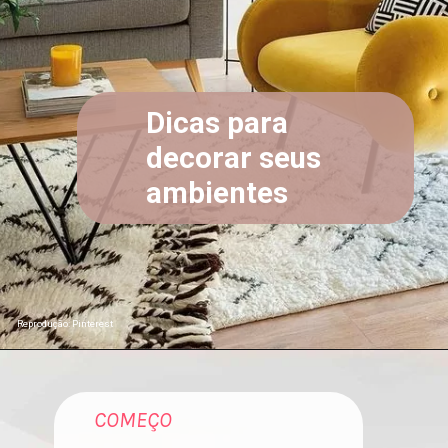
Dicas para
decorar seus
ambientes
Reprodução: Pinterest
COMEÇO