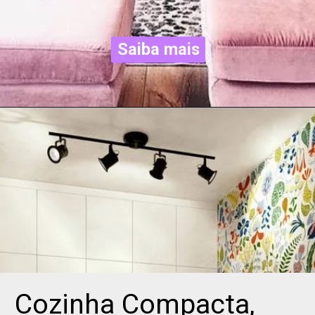
Saiba mais
Saiba mais
Cozinha Compacta, 