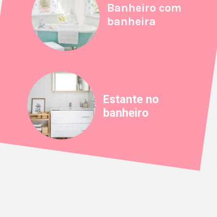
Banheiro com
banheira
Estante no
banheiro