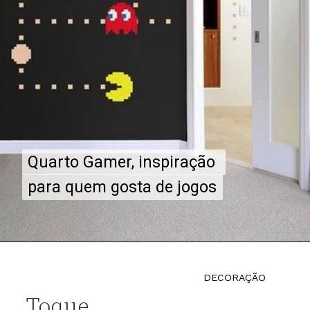
Quarto Gamer, inspiração 
Quarto Gamer, inspiração 
para quem gosta de jogos
para quem gosta de jogos
DECORAÇÃO
Toque 