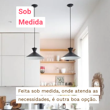
Sob
Sob
Medida
Medida
Feita sob medida, onde atenda as
Feita sob medida, onde atenda as
necessidades, é outra boa opção.
necessidades, é outra boa opção.