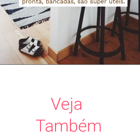
pronta, bancadas, são super úteis.
pronta, bancadas, são super úteis.
Veja
Também