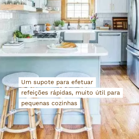
Um supote para efetuar
Um supote para efetuar
refeições rápidas, muito útil para
refeições rápidas, muito útil para
pequenas cozinhas
pequenas cozinhas