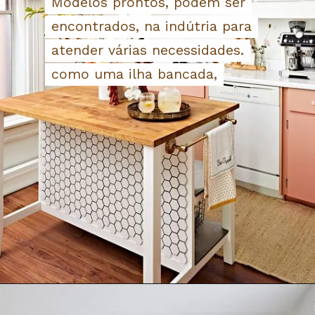
Modelos prontos, podem ser
Modelos prontos, podem ser
encontrados, na indútria para
encontrados, na indútria para
atender várias necessidades.
atender várias necessidades.
como uma ilha bancada,
como uma ilha bancada,