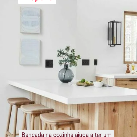
Bancada na cozinha ajuda a ter um
Bancada na cozinha ajuda a ter um