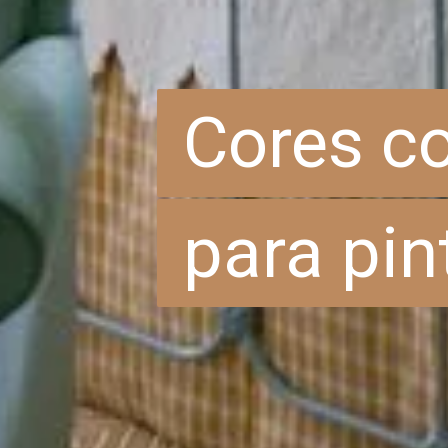
Cores c
Cores c
para pin
para pin