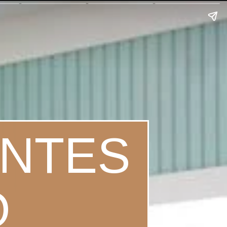
NTES
O