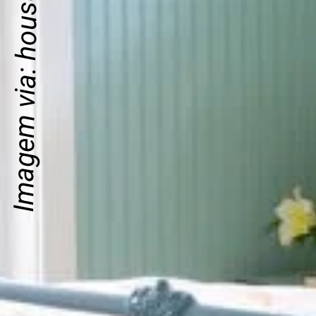
Imagem via: houseofturquoise