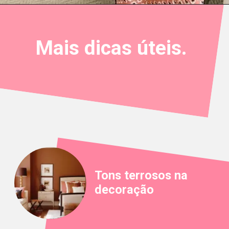
Mais dicas úteis.
Tons terrosos na
decoração