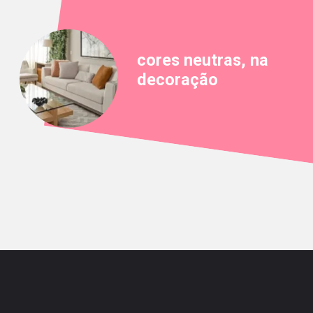
cores neutras, na
decoração
Opening
https://saladacasa.com.br/