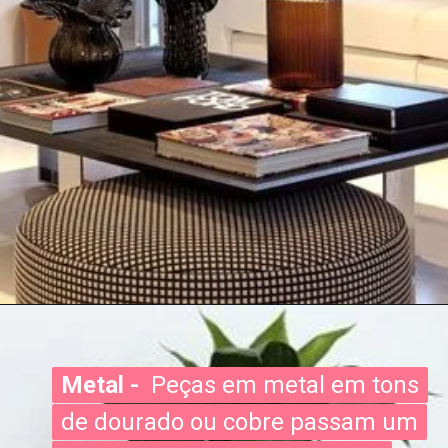
Metal -
Metal -
Peças em metal em tons
Peças em metal em tons
de dourado ou cobre passam um
de dourado ou cobre passam um