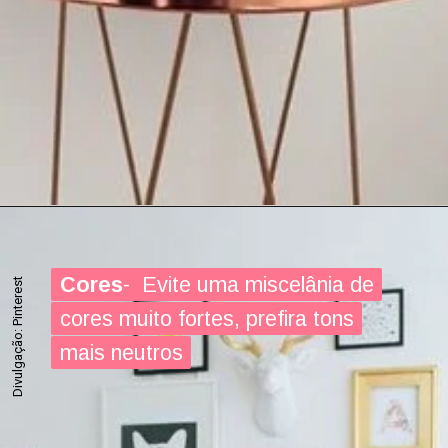
Cores
Cores
- Evite uma miscelânia de
- Evite uma miscelânia de
Divulgação: Pinterest
cores muito fortes, prefira tons
cores muito fortes, prefira tons
mais neutros
mais neutros