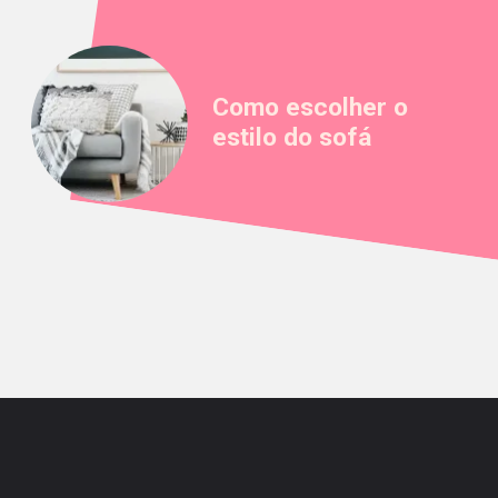
Como escolher o
estilo do sofá
Opening
https://saladacasa.com.br/