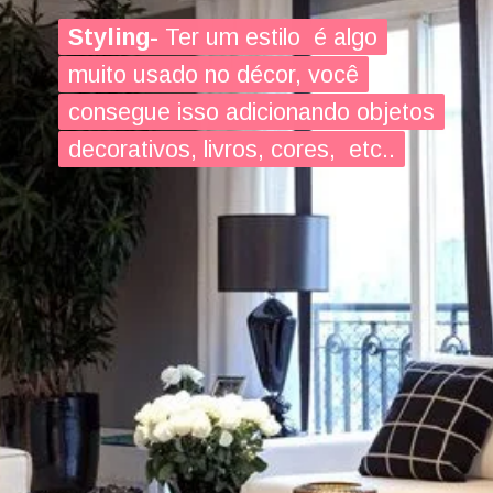
Styling-
Styling-
Ter um estilo é algo
Ter um estilo é algo
muito usado no décor, você
muito usado no décor, você
consegue isso adicionando objetos
consegue isso adicionando objetos
decorativos, livros, cores, etc..
decorativos, livros, cores, etc..