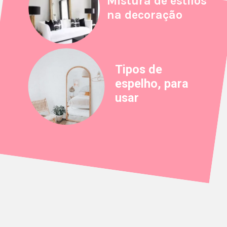
Mistura de estilos
na decoração
Tipos de
espelho, para
usar