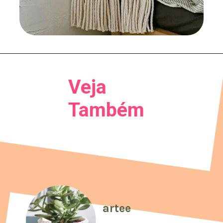
Veja
Também
artee