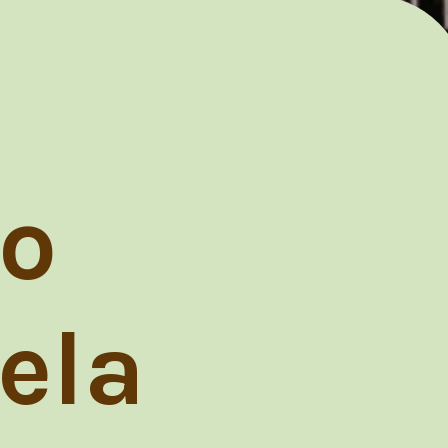
 o
ela