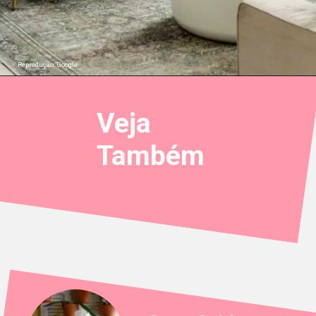
Reproduçao: Google
Veja
Também