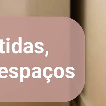
idas,
 espaços