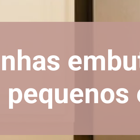
inhas embut
a pequenos