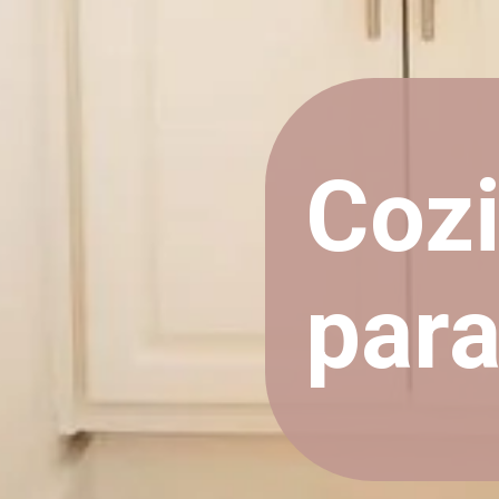
Coz
par