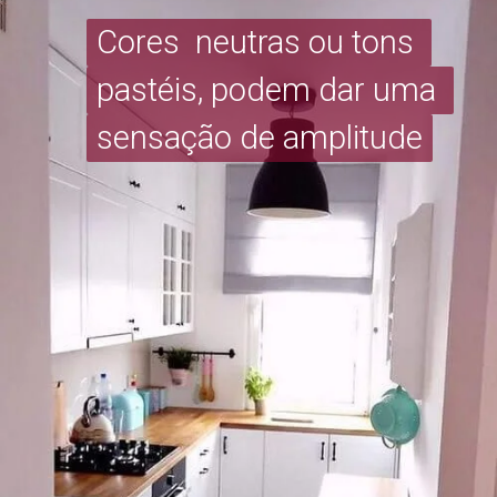
Cores  neutras ou tons 
Cores  neutras ou tons 
pastéis, podem dar uma 
pastéis, podem dar uma 
sensação de amplitude
sensação de amplitude