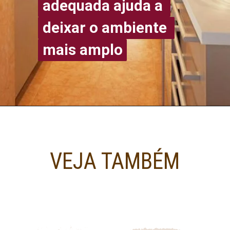
adequada ajuda a 
adequada ajuda a 
deixar o ambiente 
deixar o ambiente 
mais amplo
mais amplo
VEJA TAMBÉM