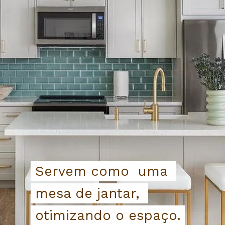
Servem como  uma 
Servem como  uma 
mesa de jantar, 
mesa de jantar, 
otimizando o espaço.
otimizando o espaço.