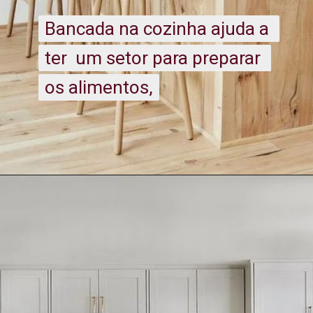
Bancada na cozinha ajuda a 
Bancada na cozinha ajuda a 
ter  um setor para preparar 
ter  um setor para preparar 
os alimentos,
os alimentos, 