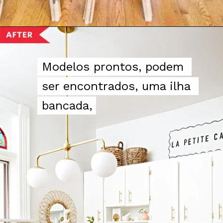
Modelos prontos, podem 
Modelos prontos, podem 
ser encontrados, uma ilha 
ser encontrados, uma ilha 
bancada,
bancada,