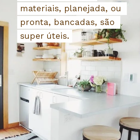
materiais, planejada, ou 
materiais, planejada, ou 
pronta, bancadas, são 
pronta, bancadas, são 
super úteis.
super úteis.