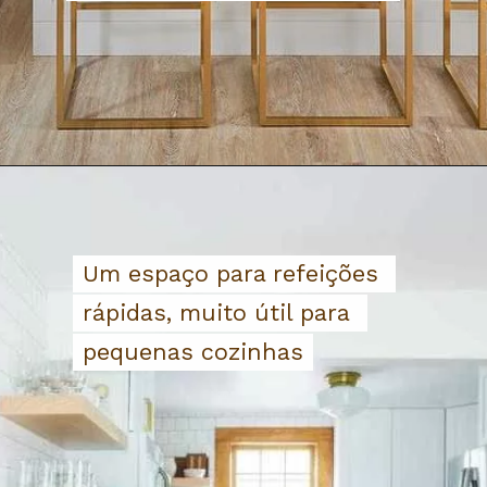
Um espaço para refeições 
Um espaço para refeições 
rápidas, muito útil para 
rápidas, muito útil para 
pequenas cozinhas
pequenas cozinhas