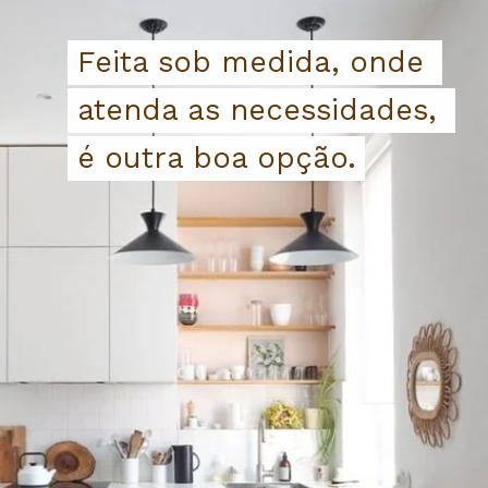
Feita sob medida, onde 
Feita sob medida, onde 
atenda as necessidades, 
atenda as necessidades, 
é outra boa opção.
é outra boa opção.