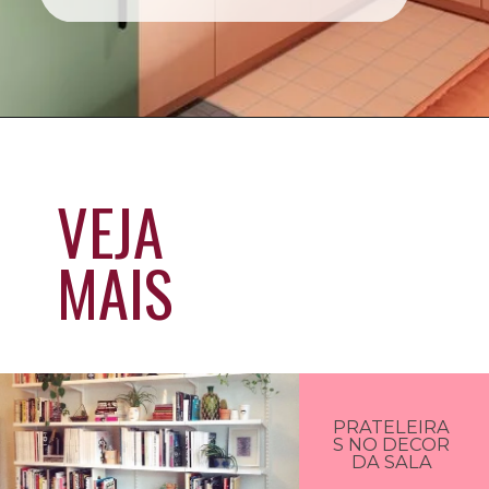
VEJA
MAIS
PRATELEIRA
S NO DECOR
DA SALA