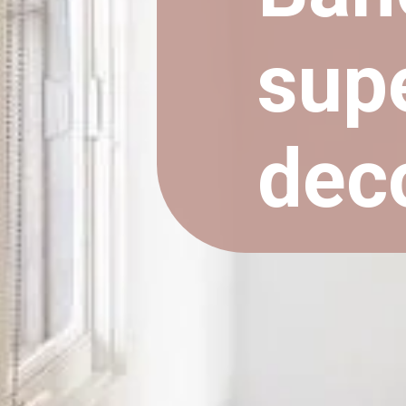
supe
dec