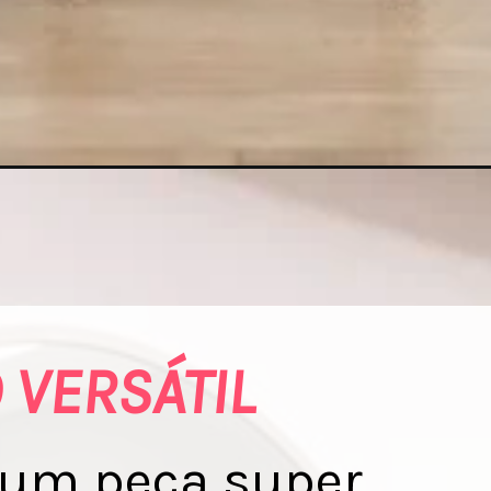
 VERSÁTIL
 um peça super