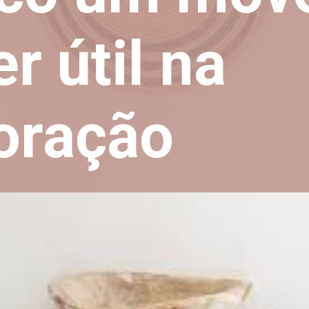
r útil na
oração