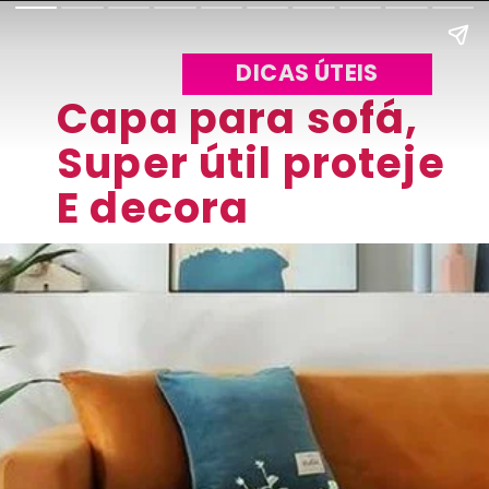
DICAS ÚTEIS
Capa para sofá,
Super útil proteje
E decora