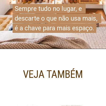
Sempre tudo no lugar, e 
Sempre tudo no lugar, e 
descarte o que não usa mais, 
descarte o que não usa mais, 
é a chave para mais espaço.
é a chave para mais espaço.
VEJA TAMBÉM