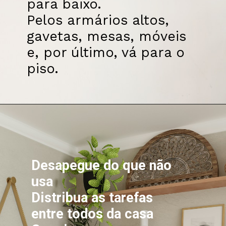
para baixo.

Pelos armários altos, 
gavetas, mesas, móveis 
e, por último, vá para o 
piso.
Desapegue do que não 
usa
Distribua as tarefas 
entre todos da casa