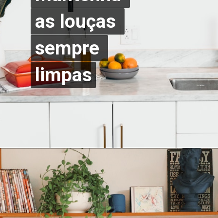
as louças 
as louças 
sempre 
sempre 
limpas
limpas