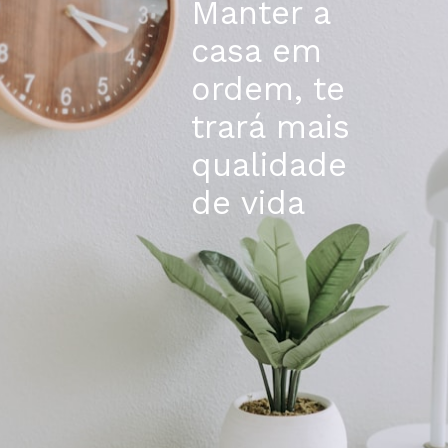
Manter a 
casa em 
ordem, te 
trará mais 
qualidade 
de vida