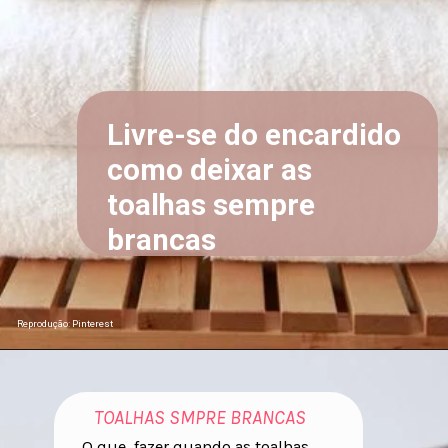
Livre-se do encardido
como deixar as
toalhas sempre
brancas
Reprodução: Pinterest
TOALHAS SMPRE BRANCAS
O que fazer quando as toalhas