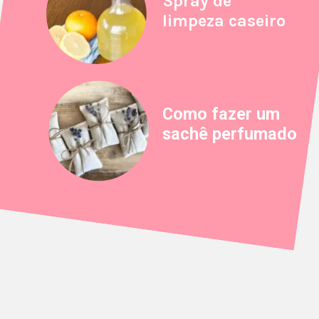
Spray de
limpeza caseiro
Como fazer um
sachê perfumado