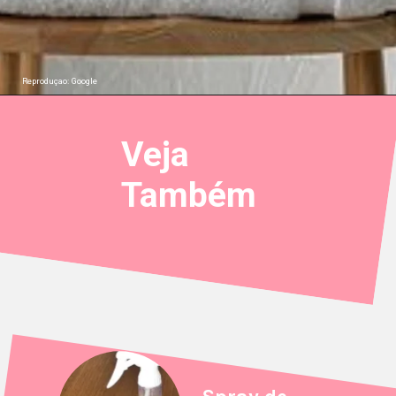
Reproduçao: Google
Veja
Também