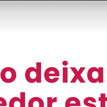
 deixa
edor est