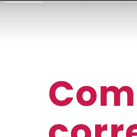
Como
corr