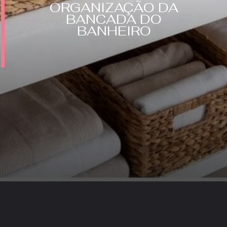
ORGANIZAÇÃO DA
BANCADA DO
BANHEIRO
Opening
https://saladacasa.com.br/web-stories/com-ter-uma-bancada-do-banheiro-organizada