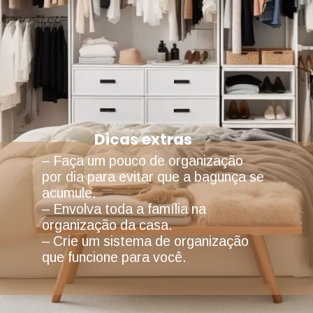
Dicas extras
– Faça um pouco de organização
por dia para evitar que a bagunça se
acumule.
– Envolva toda a família na
organização da casa.
– Crie um sistema de organização
que funcione para você.