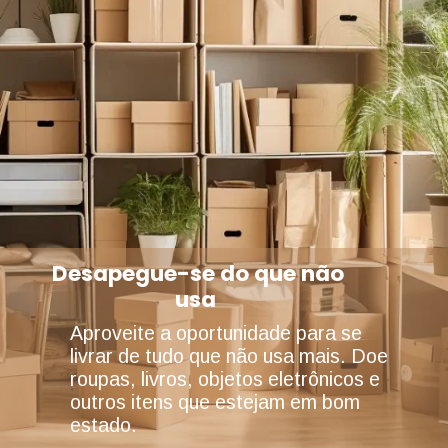
Desapegue-se do que não
usa
Aproveite a oportunidade para se
livrar de tudo que não usa mais. Doe
roupas, livros, objetos eletrônicos e
outros itens que estejam em bom
estado.