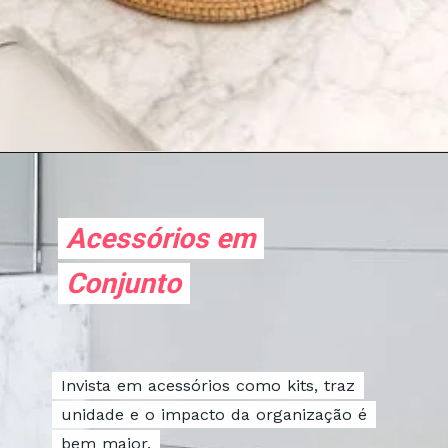
Acessórios em
Acessórios em
Conjunto
Conjunto
Invista em acessórios como kits, traz
Invista em acessórios como kits, traz
unidade e o impacto da organização é
unidade e o impacto da organização é
bem maior.
bem maior.