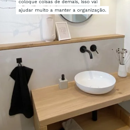
coloque coisas de demais, isso vai
coloque coisas de demais, isso vai
ajudar muito a manter a organização.
ajudar muito a manter a organização.