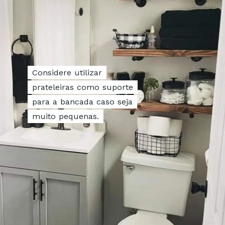
Considere utilizar
Considere utilizar
prateleiras como suporte
prateleiras como suporte
para a bancada caso seja
para a bancada caso seja
muito pequenas.
muito pequenas.