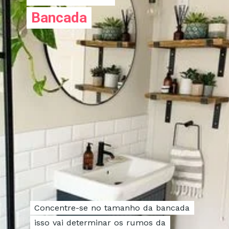
Bancada
Bancada
Concentre-se no tamanho da bancada
Concentre-se no tamanho da bancada
isso vai determinar os rumos da
isso vai determinar os rumos da