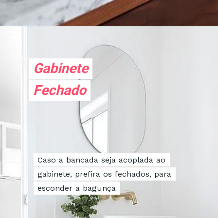
Gabinete
Gabinete
Fechado
Fechado
Caso a bancada seja acoplada ao
Caso a bancada seja acoplada ao
gabinete, prefira os fechados, para
gabinete, prefira os fechados, para
esconder a bagunça
esconder a bagunça