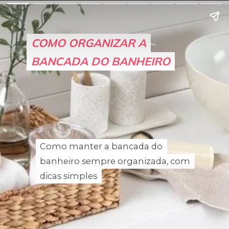
COMO ORGANIZAR A
COMO ORGANIZAR A
BANCADA DO BANHEIRO
BANCADA DO BANHEIRO
Como manter a bancada do
Como manter a bancada do
banheiro sempre organizada, com
banheiro sempre organizada, com
dicas simples
dicas simples