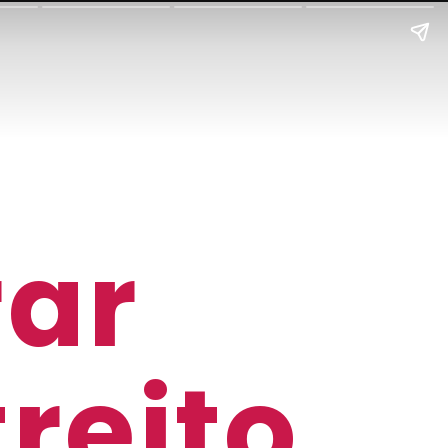
ar
treito