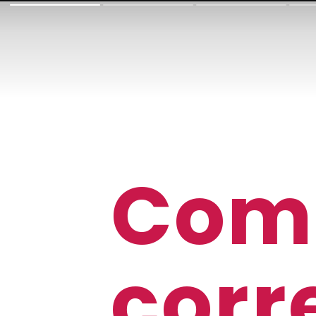
Com
corr