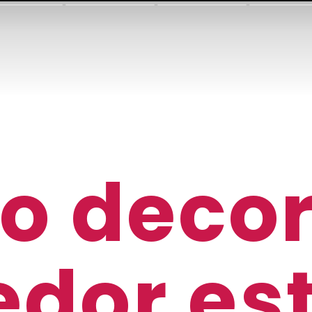
o decor
edor es