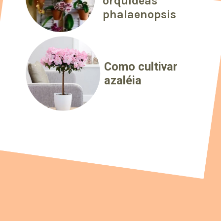
orquídeas
phalaenopsis
Como cultivar
azaléia