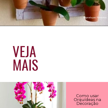
Reproduçao: Pinterest
VEJA
MAIS
Como usar
Orquídeas na
Decoração