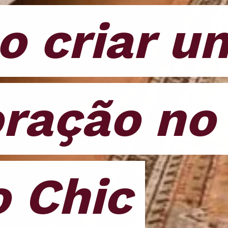
 criar um
 criar um
ração no e
ração no e
 Chic
 Chic