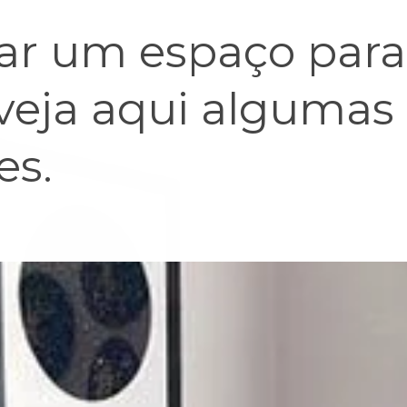
r um espaço para 
 veja aqui algumas
es.