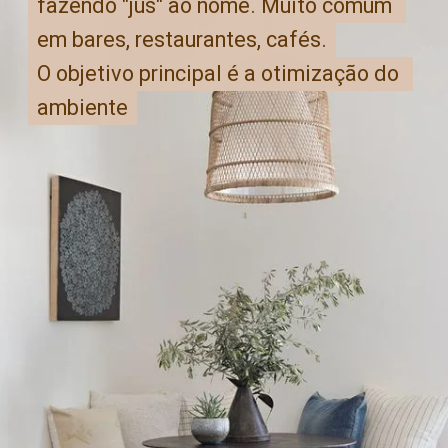
fazendo "jus" ao nome. Muito comum 
fazendo "jus" ao nome. Muito comum 
em bares, restaurantes, cafés.

em bares, restaurantes, cafés.
O objetivo principal é a otimização do 
O objetivo principal é a otimização do 
ambiente
ambiente