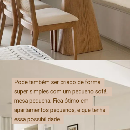
Pode também ser criado de forma 
Pode também ser criado de forma 
super simples com um pequeno sofá, 
super simples com um pequeno sofá, 
mesa pequena. Fica ótimo em 
mesa pequena. Fica ótimo em 
apartamentos pequenos, e que tenha 
apartamentos pequenos, e que tenha 
essa possibilidade.
essa possibilidade.