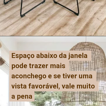
Espaço abaixo da janela 
Espaço abaixo da janela 
pode trazer mais 
pode trazer mais 
aconchego e se tiver uma 
aconchego e se tiver uma 
vista favorável, vale muito 
vista favorável, vale muito 
a pena
a pena