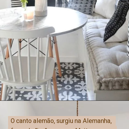
O canto alemão, surgiu na Alemanha, 
O canto alemão, surgiu na Alemanha, 