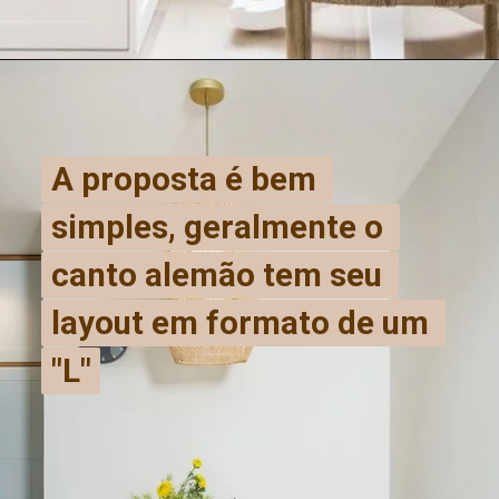
A proposta é bem 
A proposta é bem 
simples, geralmente o 
simples, geralmente o 
canto alemão tem seu 
canto alemão tem seu 
layout em formato de um 
layout em formato de um 
"L"
"L"