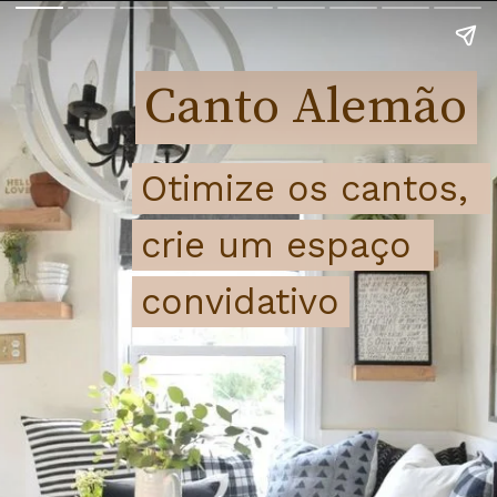
Canto Alemão
Canto Alemão
Otimize os cantos, 
Otimize os cantos, 
crie um espaço 
crie um espaço 
convidativo
convidativo 