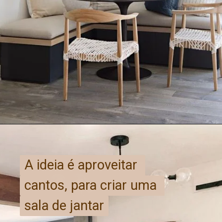
A ideia é aproveitar 
A ideia é aproveitar 
cantos, para criar uma 
cantos, para criar uma 
sala de jantar
sala de jantar