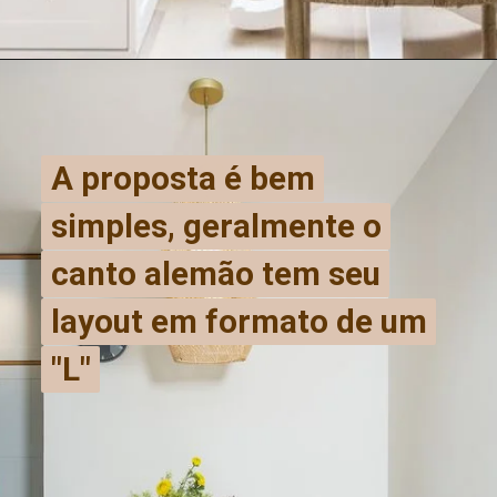
A proposta é bem
A proposta é bem
simples, geralmente o
simples, geralmente o
canto alemão tem seu
canto alemão tem seu
layout em formato de um
layout em formato de um
"L"
"L"