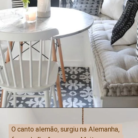
O canto alemão, surgiu na Alemanha,
O canto alemão, surgiu na Alemanha,