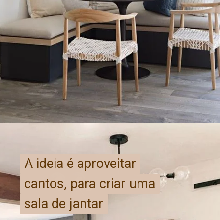
A ideia é aproveitar
A ideia é aproveitar
cantos, para criar uma
cantos, para criar uma
sala de jantar
sala de jantar