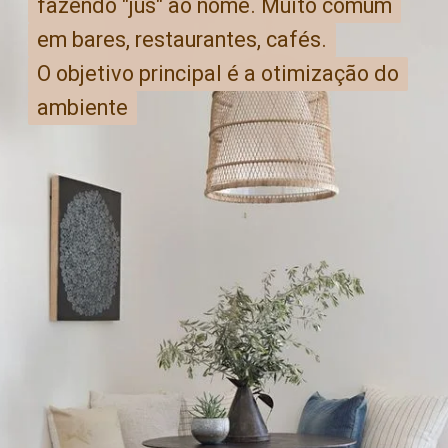
fazendo "jus" ao nome. Muito comum
fazendo "jus" ao nome. Muito comum
em bares, restaurantes, cafés.
em bares, restaurantes, cafés.
O objetivo principal é a otimização do
O objetivo principal é a otimização do
ambiente
ambiente