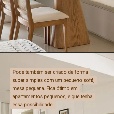
Pode também ser criado de forma
Pode também ser criado de forma
super simples com um pequeno sofá,
super simples com um pequeno sofá,
mesa pequena. Fica ótimo em
mesa pequena. Fica ótimo em
apartamentos pequenos, e que tenha
apartamentos pequenos, e que tenha
essa possibilidade.
essa possibilidade.