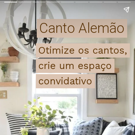
Canto Alemão
Canto Alemão
Otimize os cantos,
Otimize os cantos,
crie um espaço
crie um espaço
convidativo
convidativo