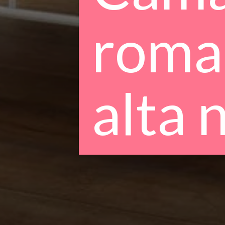
roma
alta 