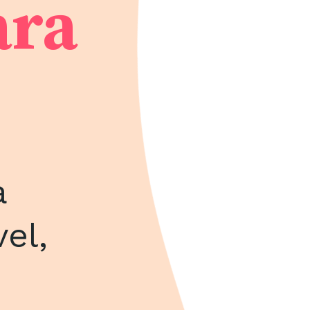
ara
a
el,