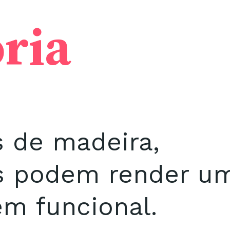
ória
s de madeira,
s podem render u
em funcional.