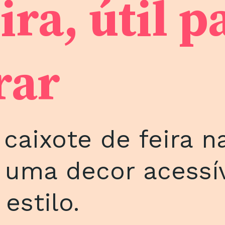
ra, útil p
rar
caixote de feira n
 uma decor acessív
estilo.