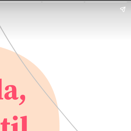
la,
til