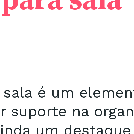
 para sala
a sala é um elemen
ar suporte na organ
inda um destaque v