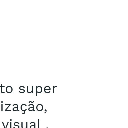
to super
ização,
isual .