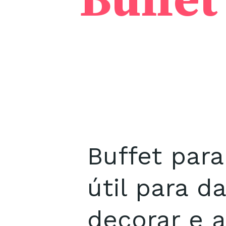
Buffet
Buffet par
útil para d
decorar e a