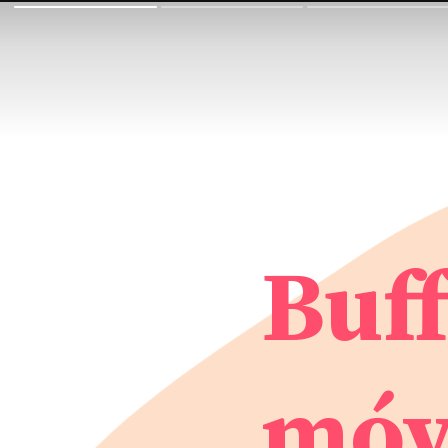
Buff
móve