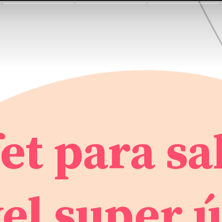
et para sa
l super ú