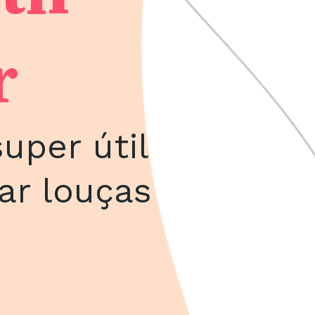
r
uper útil
ar louças