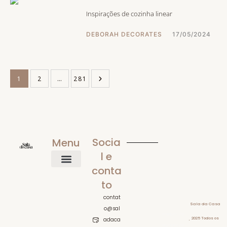
Inspirações de cozinha linear
DEBORAH DECORATES
17/05/2024
1
2
…
281
Socia
Menu
l e
conta
Home
Mobiliário
Iluminação Para Sala
Inspiração Visual
O que comprar
Sobre
to
contat
Sala da Casa
o@sal
Politicas de
2025 Todos os
adaca
Privacidade