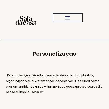
Iluminação Para Sala
Inspiração Visual
O Que Comprar
Personalização
“Personalização: Dê vida à sua sala de estar com plantas,
organização visual e elementos decorativos. Descubra como
criar um ambiente único e harmonioso que expressa seu estilo
pessoal. Inspire-se! 🌿🎨”