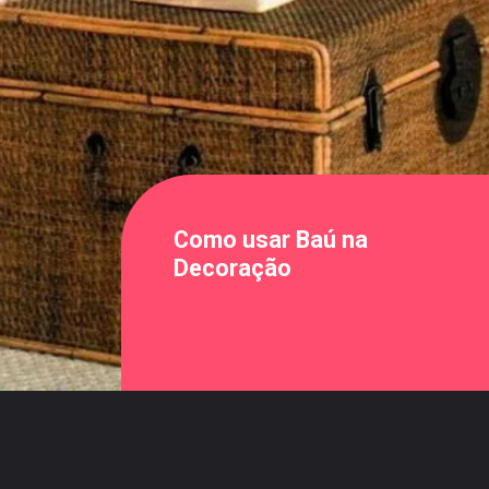
Como usar Baú na
Decoração
Opening
https://saladacasa.com.br/web-stories/como-usar-bau-na-decoracao/