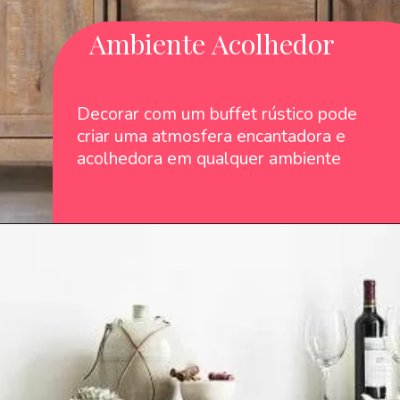
Ambiente Acolhedor
Decorar com um buffet rústico pode
criar uma atmosfera encantadora e
acolhedora em qualquer ambiente
: `PInterest