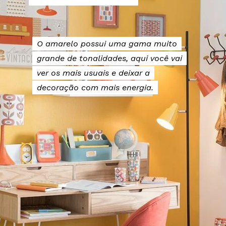
O amarelo possui uma gama muito
O amarelo possui uma gama muito
grande de tonalidades, aqui você vai
grande de tonalidades, aqui você vai
ver os mais usuais e deixar a
ver os mais usuais e deixar a
decoração com mais energia.
decoração com mais energia.