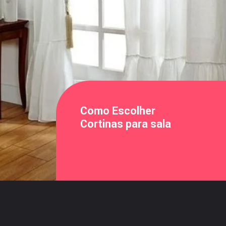
Como Escolher
Cortinas para sala
Opening
https://saladacasa.com.br/web-stories/dicas-para-escolher-cortina-para-sala/