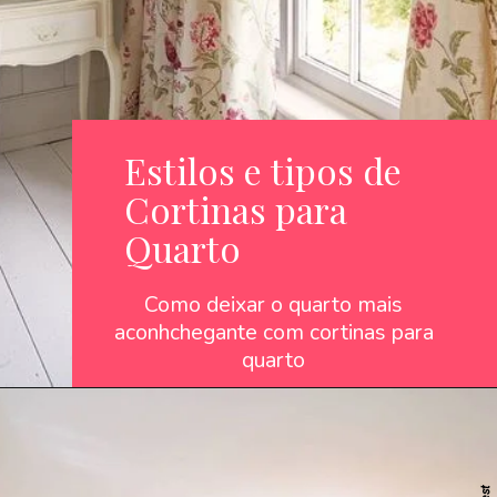
Estilos e tipos de
Cortinas para
Quarto
Como deixar o quarto mais
aconhchegante com cortinas para
quarto