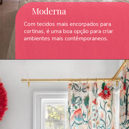
Moderna
Com tecidos mais encorpados para
cortinas, é uma boa opção para criar
ambientes mais contêmporaneos.
: Pinterest
Reprodução