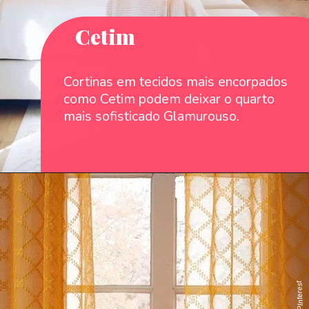
Cetim
Cortinas em tecidos mais encorpados
como Cetim podem deixar o quarto
mais sofisticado Glamurouso.
: `PInterest