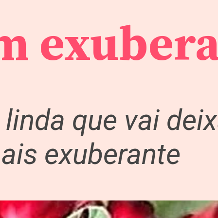
im exuber
 linda que vai dei
ais exuberante