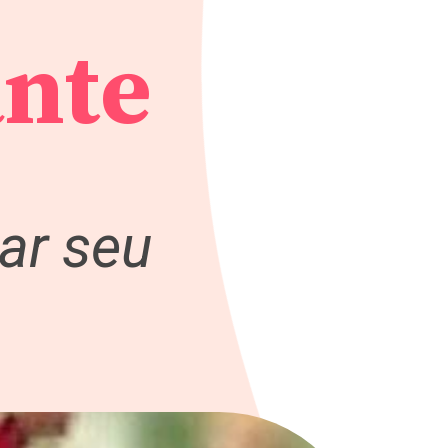
ante
xar seu