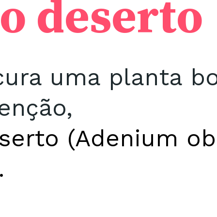
o deserto
cura uma planta bo
enção,
eserto (Adenium o
.