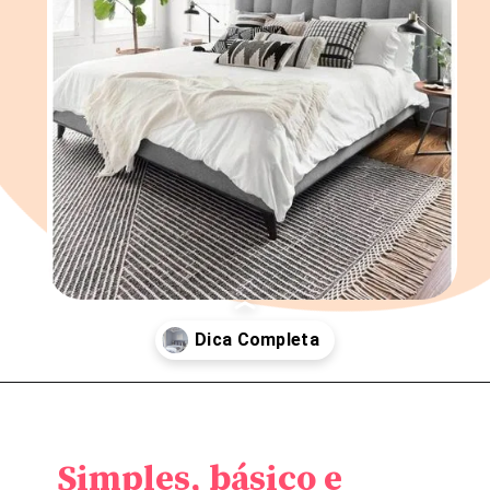
Opening
https://saladacasa.com.br/como-aproveitar-melhor-o-espaco-em-um-quarto-simples-de-casal/
Simples, básico e