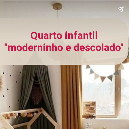
Quarto infantil
"moderninho e descolado"