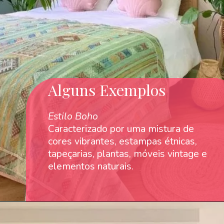
Alguns Exemplos
Estilo Boho
Caracterizado por uma mistura de
cores vibrantes, estampas étnicas,
tapeçarias, plantas, móveis vintage e
elementos naturais.