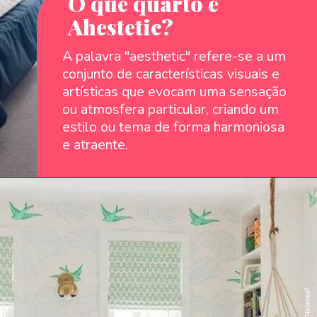
O que quarto é
Ahestetic?
A palavra "aesthetic" refere-se a um
conjunto de características visuais e
artísticas que evocam uma sensação
ou atmosfera particular, criando um
estilo ou tema de forma harmoniosa
e atraente.
: `PInterest