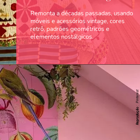
Remonta a décadas passadas, usando
móveis e acessórios vintage, cores
retrô, padrões geométricos e
elementos nostálgicos.
: Pinterest
Reprodução