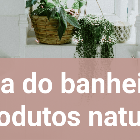
a do banhe
odutos natu