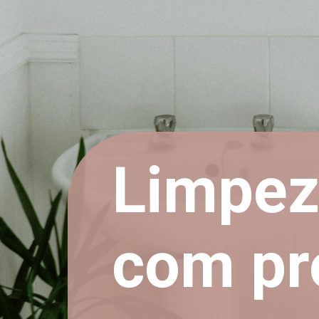
Limpez
com pr