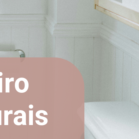
iro
rais