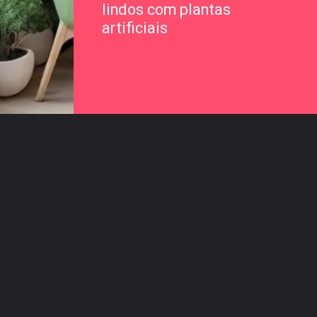
lindos com plantas
artificiais
Opening
https://saladacasa.com.br/plantasartificiaisnadecoracao