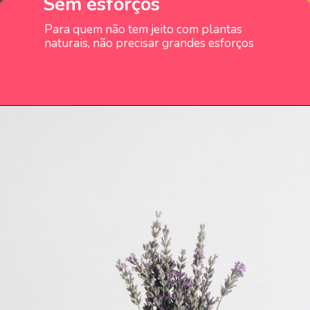
Sem esforços
Para quem não tem jeito com plantas
naturais, não precisar grandes esforços