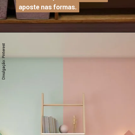
aposte nas formas.
aposte nas formas.
Divulgação: Pinterest