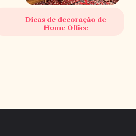
Dicas de decoração de
Home Office
Opening
https://saladacasa.com.br/web-stories/dicas-de-decoracao-para-home-office/